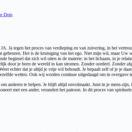
e Dots
 JA. Ja tegen het proces van verdieping en van zuivering, in het vertr
gaat gebeuren. Het is de kruisiging van het ego. Niet mijn wil, maar Uw 
beginsel dat zich wil uiten in de materie: in het lichaam, in je relaties
rkelijk door je heen de wereld in kan stromen. Zonder oordeel. Zonder a
et echter dat je altijd je vrije wil behoudt. Je bepaalt zelf of je je daar
 dezelfde wetten. Ook wij worden continue uitgedaagd om in overgave t
 anderen te helpen. Je blijft altijd onvolmaakt. Juist in je mens-zijn, 
oneert met een ander, verandert het patroon. In dit proces van spirituele 