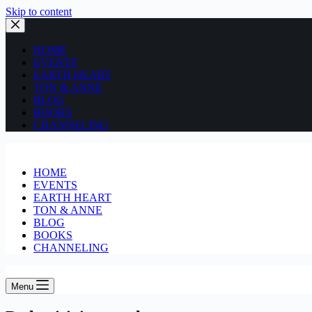
Skip to content
HOME
EVENTS
EARTH HEART
TON & ANNE
BLOG
BOOKS
CHANNELING
HOME
EVENTS
EARTH HEART
TON & ANNE
BLOG
BOOKS
CHANNELING
Menu