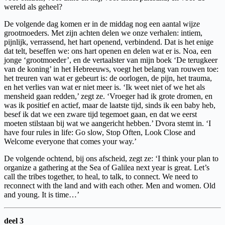
wereld als geheel?
De volgende dag komen er in de middag nog een aantal wijze
grootmoeders. Met zijn achten delen we onze verhalen: intiem,
pijnlijk, verrassend, het hart openend, verbindend. Dat is het enige
dat telt, beseffen we: ons hart openen en delen wat er is. Noa, een
jonge ‘grootmoeder’, en de vertaalster van mijn boek ‘De terugkeer
van de koning’ in het Hebreeuws, voegt het belang van rouwen toe:
het treuren van wat er gebeurt is: de oorlogen, de pijn, het trauma,
en het verlies van wat er niet meer is. ‘Ik weet niet of we het als
mensheid gaan redden,’ zegt ze. ‘Vroeger had ik grote dromen, en
was ik positief en actief, maar de laatste tijd, sinds ik een baby heb,
besef ik dat we een zware tijd tegemoet gaan, en dat we eerst
moeten stilstaan bij wat we aangericht hebben.’ Dvora stemt in. ‘I
have four rules in life: Go slow, Stop Often, Look Close and
Welcome everyone that comes your way.’
De volgende ochtend, bij ons afscheid, zegt ze: ‘I think your plan to
organize a gathering at the Sea of Galilea next year is great. Let’s
call the tribes together, to heal, to talk, to connect. We need to
reconnect with the land and with each other. Men and women. Old
and young. It is time…’
deel 3