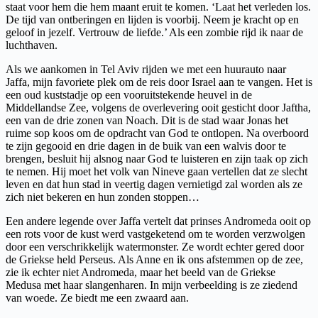
staat voor hem die hem maant eruit te komen. ‘Laat het verleden los.
De tijd van ontberingen en lijden is voorbij. Neem je kracht op en
geloof in jezelf. Vertrouw de liefde.’ Als een zombie rijd ik naar de
luchthaven.
Als we aankomen in Tel Aviv rijden we met een huurauto naar
Jaffa, mijn favoriete plek om de reis door Israel aan te vangen. Het is
een oud kuststadje op een vooruitstekende heuvel in de
Middellandse Zee, volgens de overlevering ooit gesticht door Jaftha,
een van de drie zonen van Noach. Dit is de stad waar Jonas het
ruime sop koos om de opdracht van God te ontlopen. Na overboord
te zijn gegooid en drie dagen in de buik van een walvis door te
brengen, besluit hij alsnog naar God te luisteren en zijn taak op zich
te nemen. Hij moet het volk van Nineve gaan vertellen dat ze slecht
leven en dat hun stad in veertig dagen vernietigd zal worden als ze
zich niet bekeren en hun zonden stoppen…
Een andere legende over Jaffa vertelt dat prinses Andromeda ooit op
een rots voor de kust werd vastgeketend om te worden verzwolgen
door een verschrikkelijk watermonster. Ze wordt echter gered door
de Griekse held Perseus. Als Anne en ik ons afstemmen op de zee,
zie ik echter niet Andromeda, maar het beeld van de Griekse
Medusa met haar slangenharen. In mijn verbeelding is ze ziedend
van woede. Ze biedt me een zwaard aan.