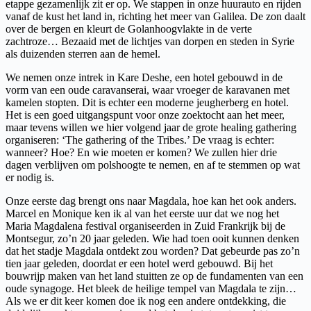
etappe gezamenlijk zit er op. We stappen in onze huurauto en rijden
vanaf de kust het land in, richting het meer van Galilea. De zon daalt
over de bergen en kleurt de Golanhoogvlakte in de verte
zachtroze… Bezaaid met de lichtjes van dorpen en steden in Syrie
als duizenden sterren aan de hemel.
We nemen onze intrek in Kare Deshe, een hotel gebouwd in de
vorm van een oude caravanserai, waar vroeger de karavanen met
kamelen stopten. Dit is echter een moderne jeugherberg en hotel.
Het is een goed uitgangspunt voor onze zoektocht aan het meer,
maar tevens willen we hier volgend jaar de grote healing gathering
organiseren: ‘The gathering of the Tribes.’ De vraag is echter:
wanneer? Hoe? En wie moeten er komen? We zullen hier drie
dagen verblijven om polshoogte te nemen, en af te stemmen op wat
er nodig is.
Onze eerste dag brengt ons naar Magdala, hoe kan het ook anders.
Marcel en Monique ken ik al van het eerste uur dat we nog het
Maria Magdalena festival organiseerden in Zuid Frankrijk bij de
Montsegur, zo’n 20 jaar geleden. Wie had toen ooit kunnen denken
dat het stadje Magdala ontdekt zou worden? Dat gebeurde pas zo’n
tien jaar geleden, doordat er een hotel werd gebouwd. Bij het
bouwrijp maken van het land stuitten ze op de fundamenten van een
oude synagoge. Het bleek de heilige tempel van Magdala te zijn…
Als we er dit keer komen doe ik nog een andere ontdekking, die