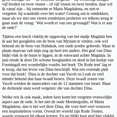
vijf broden en twee vissen – of vijf vissen en twee broden, daar wil
ik vanaf zijn – hij ontmoette er Maria Magdalena, en niet te
vergeten: hij wandelde over het water! Genoeg om te ontdekken,
maar als we met ons vieren rondreizen proberen we telkens terug te
gaan naar de vraag: ‘Wat wordt er van ons gevraagd? Wat is er aan
de orde?’
Tijdens een lunch vlakbij de opgraving van het stadje Magdala ben
ik aan het googlelen om de bron van Myriam te vinden, ook wel
bekend als de bron van Habakuk, een oude joodse geleerde. Maar in
plaats daarvan valt mijn oog op heel iets anders. Het graf van Dina
blijkt vlak in de buurt te liggen, in de rotswand achter Magdala. In
juni reisde ik door De schotse hooglanden en deed in het kerkje van
Forntingall een wonderlijke vondst: het boek ‘De Rode tent’ lag er
te koop, dat het leven van Dina beschrijft. Wat een vreemde plek
voor dat boek! Dina is de dochter van Yacob en Leah en veel
minder bekend dan haar twaalf broers. Deze twaalf zonen van
Yacob werden de stamvaders van de 12 stammen van Israel. Maar
de dertiende stam werd vergeten: die van dochter Dina.
Welke reis ik ook maak, iedere keer komt het vergeten vrouwelijke
aspect aan de orde. Is het niet de oude Moedergodin, of Maria
Magdalena, dan is het wel deze Dina, die voor heel veel vrouwen
een inspiratiebron vormt. Overal ter wereld zijn Rode Tenten,
waarin vrouwen bij elkaar komen. En nu blijkt haar graf hier vlakbij