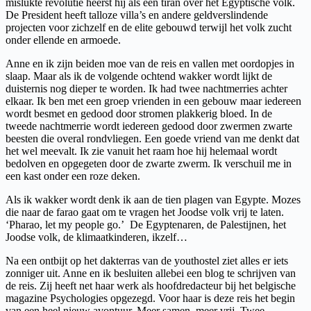
mislukte revolutie heerst hij als een tiran over het Egyptische volk.
De President heeft talloze villa’s en andere geldverslindende
projecten voor zichzelf en de elite gebouwd terwijl het volk zucht
onder ellende en armoede.
Anne en ik zijn beiden moe van de reis en vallen met oordopjes in
slaap. Maar als ik de volgende ochtend wakker wordt lijkt de
duisternis nog dieper te worden. Ik had twee nachtmerries achter
elkaar. Ik ben met een groep vrienden in een gebouw maar iedereen
wordt besmet en gedood door stromen plakkerig bloed. In de
tweede nachtmerrie wordt iedereen gedood door zwermen zwarte
beesten die overal rondvliegen. Een goede vriend van me denkt dat
het wel meevalt. Ik zie vanuit het raam hoe hij helemaal wordt
bedolven en opgegeten door de zwarte zwerm. Ik verschuil me in
een kast onder een roze deken.
Als ik wakker wordt denk ik aan de tien plagen van Egypte. Mozes
die naar de farao gaat om te vragen het Joodse volk vrij te laten.
‘Pharao, let my people go.’ De Egyptenaren, de Palestijnen, het
Joodse volk, de klimaatkinderen, ikzelf…
Na een ontbijt op het dakterras van de youthostel ziet alles er iets
zonniger uit. Anne en ik besluiten allebei een blog te schrijven van
de reis. Zij heeft net haar werk als hoofdredacteur bij het belgische
magazine Psychologies opgezegd. Voor haar is deze reis het begin
van een heel nieuw avontuur. Meer samen, meer vrij. Twee