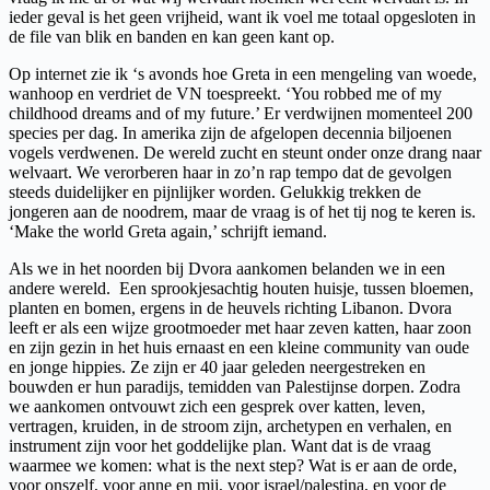
ieder geval is het geen vrijheid, want ik voel me totaal opgesloten in
de file van blik en banden en kan geen kant op.
Op internet zie ik ‘s avonds hoe Greta in een mengeling van woede,
wanhoop en verdriet de VN toespreekt. ‘You robbed me of my
childhood dreams and of my future.’ Er verdwijnen momenteel 200
species per dag. In amerika zijn de afgelopen decennia biljoenen
vogels verdwenen. De wereld zucht en steunt onder onze drang naar
welvaart. We verorberen haar in zo’n rap tempo dat de gevolgen
steeds duidelijker en pijnlijker worden. Gelukkig trekken de
jongeren aan de noodrem, maar de vraag is of het tij nog te keren is.
‘Make the world Greta again,’ schrijft iemand.
Als we in het noorden bij Dvora aankomen belanden we in een
andere wereld. Een sprookjesachtig houten huisje, tussen bloemen,
planten en bomen, ergens in de heuvels richting Libanon. Dvora
leeft er als een wijze grootmoeder met haar zeven katten, haar zoon
en zijn gezin in het huis ernaast en een kleine community van oude
en jonge hippies. Ze zijn er 40 jaar geleden neergestreken en
bouwden er hun paradijs, temidden van Palestijnse dorpen. Zodra
we aankomen ontvouwt zich een gesprek over katten, leven,
vertragen, kruiden, in de stroom zijn, archetypen en verhalen, en
instrument zijn voor het goddelijke plan. Want dat is de vraag
waarmee we komen: what is the next step? Wat is er aan de orde,
voor onszelf, voor anne en mij, voor israel/palestina, en voor de