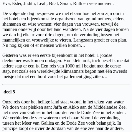
Eva, Ester, Judith, Leah, Bilal, Sarah, Ruth en vele anderen.
De volgende dag bespreken we met elkaar hoe het zou zijn om in
het hotel een bijeenkomst te organiseren van grandmothers, elders,
shamanen en wise women: vier dagen van vrouwen, terwijl de
mannen onderwijl door het land wandelen. Na de vier dagen komen
we dan bij elkaar voor drie dagen, om de verbinding tussen het
mannelijken en vrouwelijke te vieren. Langzaam groeit er een plan.
Nu nog kijken of er mensen willen komen…
Gisteren was er een eerste bijeenkomt in het hotel: 1 joodse
deelnemer was komen opdagen. Hoe klein ook, toch besef ik me dat
iedere stap er een is. Een reis van 1000 mijl begint met de eerste
stap, net zoals een wereldwijde klimaatmars begon met één zweeds
meisje dat met een bord voor het parlement ging zitten…
deel 5
Onze reis door het heilige land staat vooral in het teken van water.
We doen vier plekken aan: Jaffa en Akko aan de Middelandse Zee,
het meer van Galilea in het noorden en de Dode Zee in het zuiden.
We verbinden de vier wateren met elkaar. Vooral de verbinding
tussen het Meer van Galilea en de Dode Zee voelt belangrijk. In
principe loopt de rivier de Jordaan van de ene zee naar de andere,