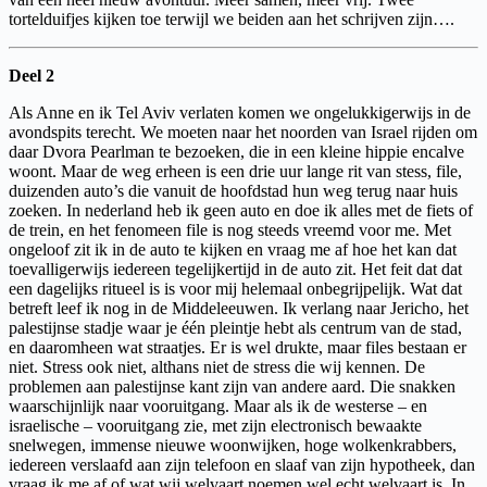
tortelduifjes kijken toe terwijl we beiden aan het schrijven zijn….
Deel 2
Als Anne en ik Tel Aviv verlaten komen we ongelukkigerwijs in de
avondspits terecht. We moeten naar het noorden van Israel rijden om
daar Dvora Pearlman te bezoeken, die in een kleine hippie encalve
woont. Maar de weg erheen is een drie uur lange rit van stess, file,
duizenden auto’s die vanuit de hoofdstad hun weg terug naar huis
zoeken. In nederland heb ik geen auto en doe ik alles met de fiets of
de trein, en het fenomeen file is nog steeds vreemd voor me. Met
ongeloof zit ik in de auto te kijken en vraag me af hoe het kan dat
toevalligerwijs iedereen tegelijkertijd in de auto zit. Het feit dat dat
een dagelijks ritueel is is voor mij helemaal onbegrijpelijk. Wat dat
betreft leef ik nog in de Middeleeuwen. Ik verlang naar Jericho, het
palestijnse stadje waar je één pleintje hebt als centrum van de stad,
en daaromheen wat straatjes. Er is wel drukte, maar files bestaan er
niet. Stress ook niet, althans niet de stress die wij kennen. De
problemen aan palestijnse kant zijn van andere aard. Die snakken
waarschijnlijk naar vooruitgang. Maar als ik de westerse – en
israelische – vooruitgang zie, met zijn electronisch bewaakte
snelwegen, immense nieuwe woonwijken, hoge wolkenkrabbers,
iedereen verslaafd aan zijn telefoon en slaaf van zijn hypotheek, dan
vraag ik me af of wat wij welvaart noemen wel echt welvaart is. In