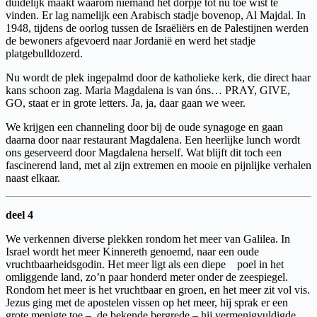
duidelijk maakt waarom niemand het dorpje tot nu toe wist te
vinden. Er lag namelijk een Arabisch stadje bovenop, Al Majdal. In
1948, tijdens de oorlog tussen de Israëliërs en de Palestijnen werden
de bewoners afgevoerd naar Jordanië en werd het stadje
platgebulldozerd.
Nu wordt de plek ingepalmd door de katholieke kerk, die direct haar
kans schoon zag. Maria Magdalena is van óns… PRAY, GIVE,
GO, staat er in grote letters. Ja, ja, daar gaan we weer.
We krijgen een channeling door bij de oude synagoge en gaan
daarna door naar restaurant Magdalena. Een heerlijke lunch wordt
ons geserveerd door Magdalena herself. Wat blijft dit toch een
fascinerend land, met al zijn extremen en mooie en pijnlijke verhalen
naast elkaar.
deel 4
We verkennen diverse plekken rondom het meer van Galilea. In
Israel wordt het meer Kinnereth genoemd, naar een oude
vruchtbaarheidsgodin. Het meer ligt als een diepe poel in het
omliggende land, zo’n paar honderd meter onder de zeespiegel.
Rondom het meer is het vruchtbaar en groen, en het meer zit vol vis.
Jezus ging met de apostelen vissen op het meer, hij sprak er een
grote menigte toe – de bekende bergrede – hij vermenigvuldigde