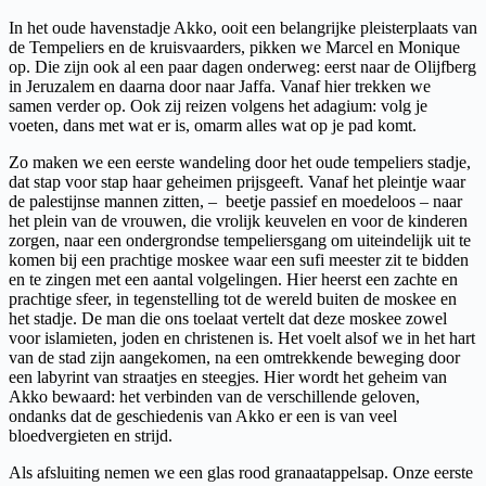
In het oude havenstadje Akko, ooit een belangrijke pleisterplaats van
de Tempeliers en de kruisvaarders, pikken we Marcel en Monique
op. Die zijn ook al een paar dagen onderweg: eerst naar de Olijfberg
in Jeruzalem en daarna door naar Jaffa. Vanaf hier trekken we
samen verder op. Ook zij reizen volgens het adagium: volg je
voeten, dans met wat er is, omarm alles wat op je pad komt.
Zo maken we een eerste wandeling door het oude tempeliers stadje,
dat stap voor stap haar geheimen prijsgeeft. Vanaf het pleintje waar
de palestijnse mannen zitten, – beetje passief en moedeloos – naar
het plein van de vrouwen, die vrolijk keuvelen en voor de kinderen
zorgen, naar een ondergrondse tempeliersgang om uiteindelijk uit te
komen bij een prachtige moskee waar een sufi meester zit te bidden
en te zingen met een aantal volgelingen. Hier heerst een zachte en
prachtige sfeer, in tegenstelling tot de wereld buiten de moskee en
het stadje. De man die ons toelaat vertelt dat deze moskee zowel
voor islamieten, joden en christenen is. Het voelt alsof we in het hart
van de stad zijn aangekomen, na een omtrekkende beweging door
een labyrint van straatjes en steegjes. Hier wordt het geheim van
Akko bewaard: het verbinden van de verschillende geloven,
ondanks dat de geschiedenis van Akko er een is van veel
bloedvergieten en strijd.
Als afsluiting nemen we een glas rood granaatappelsap. Onze eerste