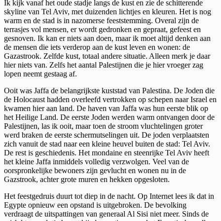
Ik kijk vanaf het oude stadje langs de kust en zie de schitterende
skyline van Tel Aviv, met duizenden lichtjes en kleuren. Het is nog
warm en de stad is in nazomerse feeststemming. Overal zijn de
terrasjes vol mensen, er wordt gedronken en gepraat, gefeest en
gesnoven. Ik kan er niets aan doen, maar ik moet altijd denken aan
de mensen die iets verderop aan de kust leven en wonen: de
Gazastrook. Zelfde kust, totaal andere situatie. Alleen merk je daar
hier niets van. Zelfs het aantal Palestijnen die je hier vroeger zag
lopen neemt gestaag af.
Ooit was Jaffa de belangrijkste kuststad van Palestina. De Joden die
de Holocaust hadden overleefd vertrokken op schepen naar Israel en
kwamen hier aan land. De haven van Jaffa was hun eerste blik op
het Heilige Land. De eerste Joden werden warm ontvangen door de
Palestijnen, las ik ooit, maar toen de stroom vluchtelingen groter
werd braken de eerste schermutselingen uit. De joden verplaatsten
zich vanuit de stad naar een kleine heuvel buiten de stad: Tel Aviv.
De rest is geschiedenis. Het mondaine en steenrijke Tel Aviv heeft
het kleine Jaffa inmiddels volledig verzwolgen. Veel van de
oorspronkelijke bewoners zijn gevlucht en wonen nu in de
Gazstrook, achter grote muren en hekken opgesloten.
Het feestgedruis duurt tot diep in de nacht. Op Internet lees ik dat in
Egypte opnieuw een opstand is uitgebroken. De bevolking
verdraagt de uitspattingen van generaal Al Sisi niet meer. Sinds de