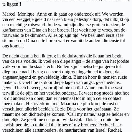
te liggen!!
Marcel, Monique, Anne en ik gaan op onderzoek uit. We worden
via een weggetje geleid naar een klein palestijns dorp, dat uitkijkt op
een machtige rotswand. In de wand zijn diverse grotten te zien: de
grafkamers van Dina en haar broers. Het voelt nog te vroeg om de
rotswand te beklimmen. Alles op zijn tijd. We besluiten eerst af te
stemmen op Dina en te horen wat er vanuit de andere dimensie tot
ons komt…
De nacht daarna ben ik terug in de duisternis die ik aan het begin
van de reis voelde. Ik voel een diepe angst – de angst van het joodse
volk voor hun bestaansrecht. Buiten zijn israelische jongeren tot
diep in de nacht bezig een soort ontgroeningsritueel te doen, dat
angstaanjagend en geweldadig klinkt. Binnen hoor ik mensen ruzie
maken. Ik voel hoe ik door diepe lagen van angst, geschiedenis,
geweld heen beweeg, voorbij ruimte en tijd. Anne houdt me vast
terwijl ik de pijn en het verdriet onderga. Ik weet nog steeds niet hoe
ik dit anders kan doen, dan er helemaal tot in mijn cellen contact
mee maken. Het overkomt me. Maar na de pijn komt de rust en
verschijnen allerlei beelden. Ik zie Dina voor het graf staan. Ze
maant me om dichterbij te komen. ‘Call my name,’ zegt ze helder en
duidelijk. Ze geeft me een groot wit kristal. ‘This is to unite the
jewish people, to unite all the tribes of my brothers.’ Achter haar
verschijnen alle aartsmoeders, de matriarchen van Israel: Rachel,