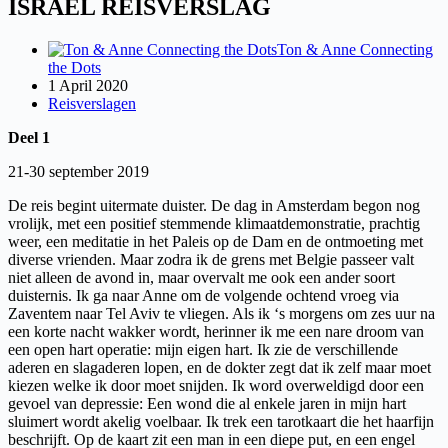
ISRAËL REISVERSLAG
Ton & Anne Connecting
the Dots
1 April 2020
Reisverslagen
Deel 1
21-30 september 2019
De reis begint uitermate duister. De dag in Amsterdam begon nog
vrolijk, met een positief stemmende klimaatdemonstratie, prachtig
weer, een meditatie in het Paleis op de Dam en de ontmoeting met
diverse vrienden. Maar zodra ik de grens met Belgie passeer valt
niet alleen de avond in, maar overvalt me ook een ander soort
duisternis. Ik ga naar Anne om de volgende ochtend vroeg via
Zaventem naar Tel Aviv te vliegen. Als ik ‘s morgens om zes uur na
een korte nacht wakker wordt, herinner ik me een nare droom van
een open hart operatie: mijn eigen hart. Ik zie de verschillende
aderen en slagaderen lopen, en de dokter zegt dat ik zelf maar moet
kiezen welke ik door moet snijden. Ik word overweldigd door een
gevoel van depressie: Een wond die al enkele jaren in mijn hart
sluimert wordt akelig voelbaar. Ik trek een tarotkaart die het haarfijn
beschrijft. Op de kaart zit een man in een diepe put, en een engel