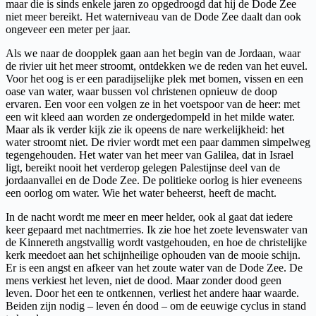
maar die is sinds enkele jaren zo opgedroogd dat hij de Dode Zee
niet meer bereikt. Het waterniveau van de Dode Zee daalt dan ook
ongeveer een meter per jaar.
Als we naar de doopplek gaan aan het begin van de Jordaan, waar
de rivier uit het meer stroomt, ontdekken we de reden van het euvel.
Voor het oog is er een paradijselijke plek met bomen, vissen en een
oase van water, waar bussen vol christenen opnieuw de doop
ervaren. Een voor een volgen ze in het voetspoor van de heer: met
een wit kleed aan worden ze ondergedompeld in het milde water.
Maar als ik verder kijk zie ik opeens de nare werkelijkheid: het
water stroomt niet. De rivier wordt met een paar dammen simpelweg
tegengehouden. Het water van het meer van Galilea, dat in Israel
ligt, bereikt nooit het verderop gelegen Palestijnse deel van de
jordaanvallei en de Dode Zee. De politieke oorlog is hier eveneens
een oorlog om water. Wie het water beheerst, heeft de macht.
In de nacht wordt me meer en meer helder, ook al gaat dat iedere
keer gepaard met nachtmerries. Ik zie hoe het zoete levenswater van
de Kinnereth angstvallig wordt vastgehouden, en hoe de christelijke
kerk meedoet aan het schijnheilige ophouden van de mooie schijn.
Er is een angst en afkeer van het zoute water van de Dode Zee. De
mens verkiest het leven, niet de dood. Maar zonder dood geen
leven. Door het een te ontkennen, verliest het andere haar waarde.
Beiden zijn nodig – leven én dood – om de eeuwige cyclus in stand