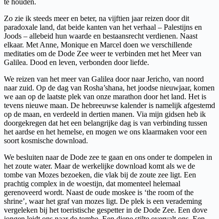
te houden.
Zo zie ik steeds meer en beter, na vijftien jaar reizen door dit
paradoxale land, dat beide kanten van het verhaal – Palestijns en
Joods – allebeid hun waarde en bestaansrecht verdienen. Naast
elkaar. Met Anne, Monique en Marcel doen we verschillende
meditaties om de Dode Zee weer te verbinden met het Meer van
Galilea. Dood en leven, verbonden door liefde.
We reizen van het meer van Galilea door naar Jericho, van noord
naar zuid. Op de dag van Rosha’shana, het joodse nieuwjaar, komen
we aan op de laatste plek van onze marathon door het land. Het is
tevens nieuwe maan. De hebreeuwse kalender is namelijk afgestemd
op de maan, en verdeeld in dertien manen. Via mijn gidsen heb ik
doorgekregen dat het een belangrijke dag is van verbinding tussen
het aardse en het hemelse, en mogen we ons klaarmaken voor een
soort kosmische download.
We besluiten naar de Dode zee te gaan en ons onder te dompelen in
het zoute water. Maar de werkelijke download komt als we de
tombe van Mozes bezoeken, die vlak bij de zoute zee ligt. Een
prachtig complex in de woestijn, dat momenteel helemaal
gerenoveerd wordt. Naast de oude moskee is ‘the room of the
shrine’, waar het graf van mozes ligt. De plek is een verademing
vergeleken bij het toeristische gespetter in de Dode Zee. Een dove
jongen leidt ons naar de tombe. Een diepe stilte overvalt ons. Een