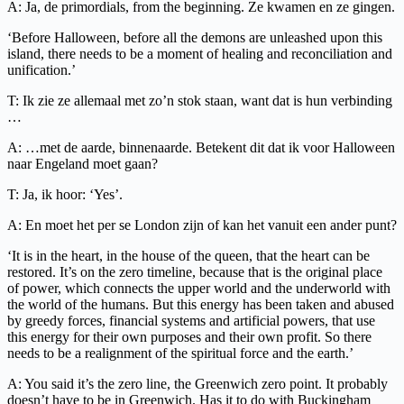
A: Ja, de primordials, from the beginning. Ze kwamen en ze gingen.
‘Before Halloween, before all the demons are unleashed upon this
island, there needs to be a moment of healing and reconciliation and
unification.’
T: Ik zie ze allemaal met zo’n stok staan, want dat is hun verbinding
…
A: …met de aarde, binnenaarde. Betekent dit dat ik voor Halloween
naar Engeland moet gaan?
T: Ja, ik hoor: ‘Yes’.
A: En moet het per se London zijn of kan het vanuit een ander punt?
‘It is in the heart, in the house of the queen, that the heart can be
restored. It’s on the zero timeline, because that is the original place
of power, which connects the upper world and the underworld with
the world of the humans. But this energy has been taken and abused
by greedy forces, financial systems and artificial powers, that use
this energy for their own purposes and their own profit. So there
needs to be a realignment of the spiritual force and the earth.’
A: You said it’s the zero line, the Greenwich zero point. It probably
doesn’t have to be in Greenwich. Has it to do with Buckingham