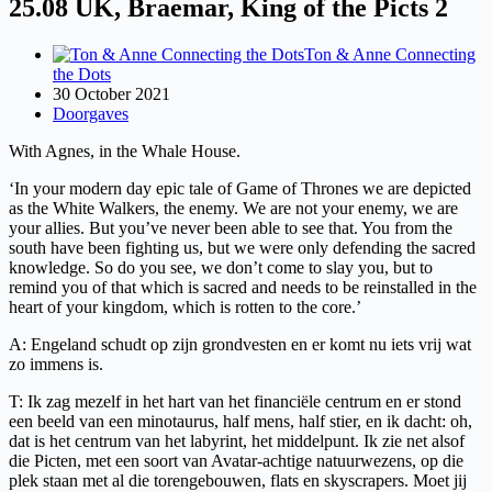
25.08 UK, Braemar, King of the Picts 2
Ton & Anne Connecting
the Dots
30 October 2021
Doorgaves
With Agnes, in the Whale House.
‘In your modern day epic tale of Game of Thrones we are depicted
as the White Walkers, the enemy. We are not your enemy, we are
your allies. But you’ve never been able to see that. You from the
south have been fighting us, but we were only defending the sacred
knowledge. So do you see, we don’t come to slay you, but to
remind you of that which is sacred and needs to be reinstalled in the
heart of your kingdom, which is rotten to the core.’
A: Engeland schudt op zijn grondvesten en er komt nu iets vrij wat
zo immens is.
T: Ik zag mezelf in het hart van het financiële centrum en er stond
een beeld van een minotaurus, half mens, half stier, en ik dacht: oh,
dat is het centrum van het labyrint, het middelpunt. Ik zie net alsof
die Picten, met een soort van Avatar-achtige natuurwezens, op die
plek staan met al die torengebouwen, flats en skyscrapers. Moet jij