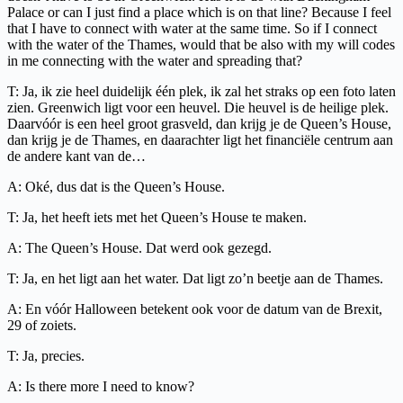
Palace or can I just find a place which is on that line? Because I feel
that I have to connect with water at the same time. So if I connect
with the water of the Thames, would that be also with my will codes
in me connecting with the water and spreading that?
T: Ja, ik zie heel duidelijk één plek, ik zal het straks op een foto laten
zien. Greenwich ligt voor een heuvel. Die heuvel is de heilige plek.
Daarvóór is een heel groot grasveld, dan krijg je de Queen’s House,
dan krijg je de Thames, en daarachter ligt het financiële centrum aan
de andere kant van de…
A: Oké, dus dat is the Queen’s House.
T: Ja, het heeft iets met het Queen’s House te maken.
A: The Queen’s House. Dat werd ook gezegd.
T: Ja, en het ligt aan het water. Dat ligt zo’n beetje aan de Thames.
A: En vóór Halloween betekent ook voor de datum van de Brexit,
29 of zoiets.
T: Ja, precies.
A: Is there more I need to know?