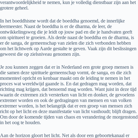
verantwoordelijkheid te nemen, kun je volledig dienstbaar zijn aan het
grotere geheel.
In het boeddhisme wordt dat de boeddha genoemd, de innerlijke
leermeester. Naast de boeddha is er de dharma, de leer, de
ontwikkelingsweg die je leidt op jouw pad en die je handvaten geeft
om spiritueel te groeien. Als derde naast de boeddha en de dharma, is
er de sanga, de gemeenschap van zielen die zich verbonden hebben
om het lichtwerk op Aarde gestalte te geven. Vaak zijn dit beslissingen
geweest die op zielsniveau genomen zijn.
Je zou kunnen zeggen dat er in Nederland een grote groep mensen is
die samen deze spirituele gemeenschap vormt, de sanga, en die zich
momenteel opricht en kenbaar maakt om de leiding te nemen in het
proces wat wereldwijd gaande is. En dat gedragen mag worden, dat
richting mag krijgen, dat benoemd mag worden. Want juist in deze tijd
waarin de extremen zich versterken van licht en donker, de gevoelens
extremer worden en ook de gedragingen van mensen en van volken
extremer worden, is het belangrijk dat er een groep van mensen zich
richt op het licht en deze manifestatie van licht vasthoudt; blijft dragen.
Om door de komende tijden van chaos en verandering de morgenstond
in het oog te houden.
Aan de horizon gloort het licht. Net als door een geboortekanaal er