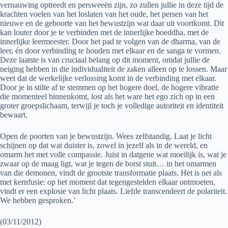
vernauwing optreedt en persweeën zijn, zo zullen jullie in deze tijd de
krachten voelen van het loslaten van het oude, het persen van het
nieuwe en de geboorte van het bewustzijn wat daar uit voortkomt. Dit
kan louter door je te verbinden met de innerlijke boeddha, met de
innerlijke leermeester. Door het pad te volgen van de dharma, van de
leer, én door verbinding te houden met elkaar en de sanga te vormen.
Deze laatste is van cruciaal belang op dit moment, omdat jullie de
neiging hebben in die individualiteit de zaken alleen op te lossen. Maar
weet dat de werkelijke verlossing komt in de verbinding met elkaar.
Door je in stilte af te stemmen op het hogere doel, de hogere vibratie
die momenteel binnenkomt, lost als het ware het ego zich op in een
groter groepslichaam, terwijl je toch je volledige autoriteit en identiteit
bewaart.
Open de poorten van je bewustzijn. Wees zelfstandig. Laat je licht
schijnen op dat wat duister is, zowel in jezelf als in de wereld, en
omarm het met volle compassie. Juist in datgene wat moeilijk is, wat je
zwaar op de maag ligt, wat je tegen de borst stuit… in het omarmen
van die demonen, vindt de grootste transformatie plaats. Het is net als
met kernfusie: op het moment dat tegengestelden elkaar ontmoeten,
vindt er een explosie van licht plaats. Liefde transcendeert de polariteit.
We hebben gesproken.’
(03/11/2012)