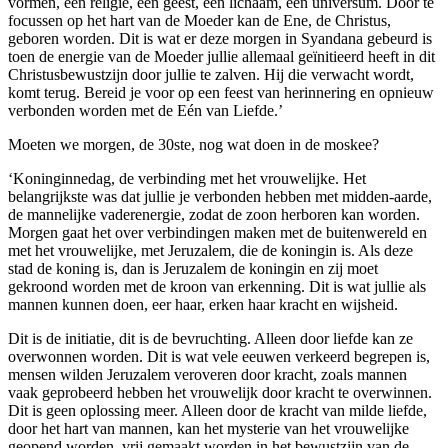
vormen, één religie, één geest, één lichaam, één universum. Door te
focussen op het hart van de Moeder kan de Ene, de Christus,
geboren worden. Dit is wat er deze morgen in Syandana gebeurd is
toen de energie van de Moeder jullie allemaal geïnitieerd heeft in dit
Christusbewustzijn door jullie te zalven. Hij die verwacht wordt,
komt terug. Bereid je voor op een feest van herinnering en opnieuw
verbonden worden met de Eén van Liefde.’
Moeten we morgen, de 30ste, nog wat doen in de moskee?
‘Koninginnedag, de verbinding met het vrouwelijke. Het
belangrijkste was dat jullie je verbonden hebben met midden-aarde,
de mannelijke vaderenergie, zodat de zoon herboren kan worden.
Morgen gaat het over verbindingen maken met de buitenwereld en
met het vrouwelijke, met Jeruzalem, die de koningin is. Als deze
stad de koning is, dan is Jeruzalem de koningin en zij moet
gekroond worden met de kroon van erkenning. Dit is wat jullie als
mannen kunnen doen, eer haar, erken haar kracht en wijsheid.
Dit is de initiatie, dit is de bevruchting. Alleen door liefde kan ze
overwonnen worden. Dit is wat vele eeuwen verkeerd begrepen is,
mensen wilden Jeruzalem veroveren door kracht, zoals mannen
vaak geprobeerd hebben het vrouwelijk door kracht te overwinnen.
Dit is geen oplossing meer. Alleen door de kracht van milde liefde,
door het hart van mannen, kan het mysterie van het vrouwelijke
geopend worden, vrij gemaakt worden in het bewustzijn van de