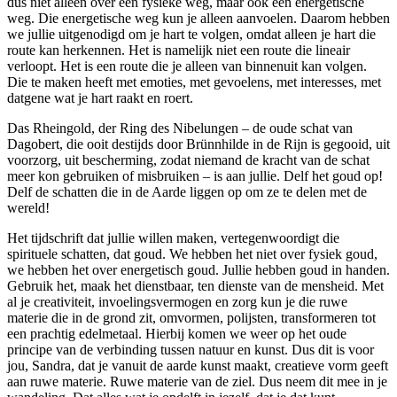
dus niet alleen over een fysieke weg, maar ook een energetische
weg. Die energetische weg kun je alleen aanvoelen. Daarom hebben
we jullie uitgenodigd om je hart te volgen, omdat alleen je hart die
route kan herkennen. Het is namelijk niet een route die lineair
verloopt. Het is een route die je alleen van binnenuit kan volgen.
Die te maken heeft met emoties, met gevoelens, met interesses, met
datgene wat je hart raakt en roert.
Das Rheingold, der Ring des Nibelungen – de oude schat van
Dagobert, die ooit destijds door Brünnhilde in de Rijn is gegooid, uit
voorzorg, uit bescherming, zodat niemand de kracht van de schat
meer kon gebruiken of misbruiken – is aan jullie. Delf het goud op!
Delf de schatten die in de Aarde liggen op om ze te delen met de
wereld!
Het tijdschrift dat jullie willen maken, vertegenwoordigt die
spirituele schatten, dat goud. We hebben het niet over fysiek goud,
we hebben het over energetisch goud. Jullie hebben goud in handen.
Gebruik het, maak het dienstbaar, ten dienste van de mensheid. Met
al je creativiteit, invoelingsvermogen en zorg kun je die ruwe
materie die in de grond zit, omvormen, polijsten, transformeren tot
een prachtig edelmetaal. Hierbij komen we weer op het oude
principe van de verbinding tussen natuur en kunst. Dus dit is voor
jou, Sandra, dat je vanuit de aarde kunst maakt, creatieve vorm geeft
aan ruwe materie. Ruwe materie van de ziel. Dus neem dit mee in je