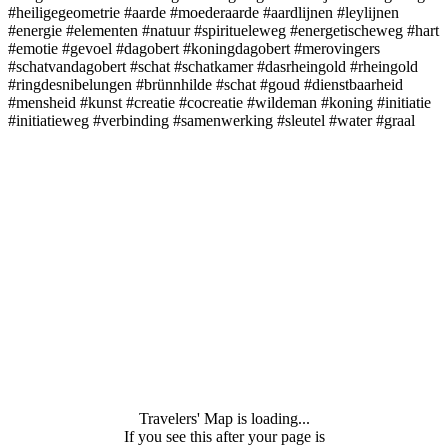
#heiligegeometrie #aarde #moederaarde #aardlijnen #leylijnen
#energie #elementen #natuur #spiritueleweg #energetischeweg #hart
#emotie #gevoel #dagobert #koningdagobert #merovingers
#schatvandagobert #schat #schatkamer #dasrheingold #rheingold
#ringdesnibelungen #brünnhilde #schat #goud #dienstbaarheid
#mensheid #kunst #creatie #cocreatie #wildeman #koning #initiatie
#initiatieweg #verbinding #samenwerking #sleutel #water #graal
Travelers' Map is loading...
If you see this after your page is