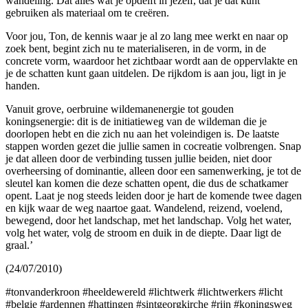
wandeling. Dat alles wat je opdelft in jezelf, dat je dat kunt
gebruiken als materiaal om te creëren.
Voor jou, Ton, de kennis waar je al zo lang mee werkt en naar op
zoek bent, begint zich nu te materialiseren, in de vorm, in de
concrete vorm, waardoor het zichtbaar wordt aan de oppervlakte en
je de schatten kunt gaan uitdelen. De rijkdom is aan jou, ligt in je
handen.
Vanuit grove, oerbruine wildemanenergie tot gouden
koningsenergie: dit is de initiatieweg van de wildeman die je
doorlopen hebt en die zich nu aan het voleindigen is. De laatste
stappen worden gezet die jullie samen in cocreatie volbrengen. Snap
je dat alleen door de verbinding tussen jullie beiden, niet door
overheersing of dominantie, alleen door een samenwerking, je tot de
sleutel kan komen die deze schatten opent, die dus de schatkamer
opent. Laat je nog steeds leiden door je hart de komende twee dagen
en kijk waar de weg naartoe gaat. Wandelend, reizend, voelend,
bewegend, door het landschap, met het landschap. Volg het water,
volg het water, volg de stroom en duik in de diepte. Daar ligt de
graal.’
(24/07/2010)
#tonvanderkroon #heeldewereld #lichtwerk #lichtwerkers #licht
#belgie #ardennen #hattingen #sintgeorgkirche #rijn #koningsweg