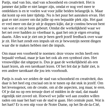
Parijs, stad van Isis, stad van schoonheid en creativiteit. Het is
jammer dat jullie er niet langer zijn, omdat er nog veel meer te
ontdekken is en te voelen wat voor jullie beiden belangrijk is. Maar
dat komt op een later tijdstip. Nu is het puur het aanraken ervan. Het
gaat er niet zozeer om dat jullie op een bepaalde plek zijn. Het gaat
er veel meer om dat je uit je doppen kijkt, dat je continu bewust bent
van wat er om je heen gebeurt. Omdat die werkelijkheid waar we
het net over hadden zo vloeibaar is, gaat het om je eigen ervaring
daarin. Alles wat je ziet om je heen geeft jezelf feedback over waar
je zit. Het hart zendt een impuls uit en je bewustzijn neemt dingen
waar die te maken hebben met die impuls.
Om maar een voorbeeld te noemen: deze vrouw rechts heeft een
bepaald verhaal, maar je kan het ook als een symbool zien. Het
vrouwelijke dat uitgeput is. Dus je gaat de werkelijkheid als een
kaart lezen, als een tarotkaart lezen. Of het feit dat je Italië ziet, is
een andere tarotkaart die jou iets voorhoudt.
Parijs is zoals we zeiden de stad van schoonheid en creativiteit, dus
daar is het heel erg cruciaal om in te tunen op dat stuk in jezelf. Om
het levensgenot, om de creatie, om al die aspecten, zeg maar, te eren.
Of je dat nu op een terrasje doet of midden in de stad, dat maakt
eigenlijk niet zoveel uit. Hoewel we jullie wel aan zouden willen
raden om naar het hart van de stad te gaan. Het centrale punt. Wat is
het hart? Er is een stip voor de Notre Dame, op het Ile-de-la-Cité,