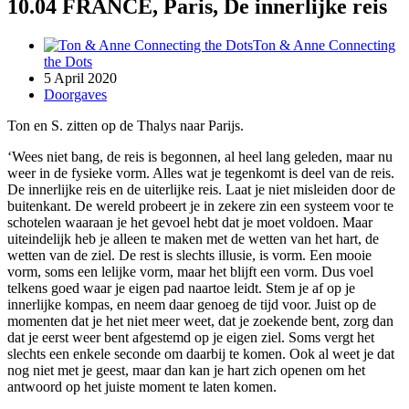
10.04 FRANCE, Paris, De innerlijke reis
Ton & Anne Connecting
the Dots
5 April 2020
Doorgaves
Ton en S. zitten op de Thalys naar Parijs.
‘Wees niet bang, de reis is begonnen, al heel lang geleden, maar nu
weer in de fysieke vorm. Alles wat je tegenkomt is deel van de reis.
De innerlijke reis en de uiterlijke reis. Laat je niet misleiden door de
buitenkant. De wereld probeert je in zekere zin een systeem voor te
schotelen waaraan je het gevoel hebt dat je moet voldoen. Maar
uiteindelijk heb je alleen te maken met de wetten van het hart, de
wetten van de ziel. De rest is slechts illusie, is vorm. Een mooie
vorm, soms een lelijke vorm, maar het blijft een vorm. Dus voel
telkens goed waar je eigen pad naartoe leidt. Stem je af op je
innerlijke kompas, en neem daar genoeg de tijd voor. Juist op de
momenten dat je het niet meer weet, dat je zoekende bent, zorg dan
dat je eerst weer bent afgestemd op je eigen ziel. Soms vergt het
slechts een enkele seconde om daarbij te komen. Ook al weet je dat
nog niet met je geest, maar dan kan je hart zich openen om het
antwoord op het juiste moment te laten komen.