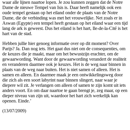
waar alle lijnen naartoe lopen. Je zou kunnen zeggen dat de Notre
Dame de nieuwe Tempel van Isis is. Daar heeft namelijk ook een
oude tempel gestaan op het eiland onder de plaats van de Notre
Dame, die de verbinding was met het vrouwelijke. Net zoals er in
Aswan (Egypte) een tempel heeft gestaan op het eiland waar een tijd
lang de ark is geweest. Dus het eiland is het hart, Ile-de-la-Cité is het
hart van de stad.
Hebben jullie hier genoeg informatie over op dit moment? Over
Parijs? Ja. Dan nog iets. Het gaat dus niet om de consequenties, om
de keuzes die je maakt, maar om het bewustzijn erachter, om de
gewaarwording. Want door de gewaarwording verandert de realiteit
en veranderen daarmee ook je keuzes. Het is de weg naar binnen in
plaats van de weg naar buiten. Het is niet samen of alleen. Het is
samen en alleen. En daarmee maak je een ontwikkelingsweg door
die zich als een soort labyrint naar binnen slingert, naar waar je
diepere wil zit. Je verlangen om alleen of samen te zijn komt uit iets
anders voort. En om daar naartoe te gaan brengt je, zeg maar, op een
dieper niveau van zijn uit, waardoor het hart zich werkelijk kan
openen. Einde.’
(13/07/2009)