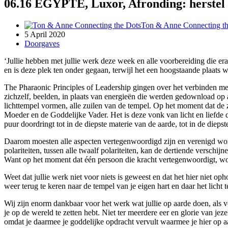
06.16 EGYPTE, Luxor, Afronding: herstel 
Ton & Anne Connecting th
5 April 2020
Doorgaves
‘Jullie hebben met jullie werk deze week en alle voorbereiding die era
en is deze plek ten onder gegaan, terwijl het een hoogstaande plaats 
The Pharaonic Principles of Leadership gingen over het verbinden me
zichzelf, beelden, in plaats van energieën die werden gedownload op 
lichttempel vormen, alle zuilen van de tempel. Op het moment dat de z
Moeder en de Goddelijke Vader. Het is deze vonk van licht en liefde die
puur doordringt tot in de diepste materie van de aarde, tot in de diep
Daarom moesten alle aspecten vertegenwoordigd zijn en verenigd worden
polariteiten, tussen alle twaalf polariteiten, kan de dertiende verschij
Want op het moment dat één persoon die kracht vertegenwoordigt, wo
Weet dat jullie werk niet voor niets is geweest en dat het hier niet op
weer terug te keren naar de tempel van je eigen hart en daar het licht 
Wij zijn enorm dankbaar voor het werk wat jullie op aarde doen, als 
je op de wereld te zetten hebt. Niet ter meerdere eer en glorie van jez
omdat je daarmee je goddelijke opdracht vervult waarmee je hier op aa