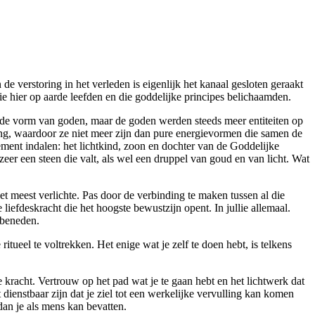
de verstoring in het verleden is eigenlijk het kanaal gesloten geraakt
ie hier op aarde leefden en die goddelijke principes belichaamden.
n de vorm van goden, maar de goden werden steeds meer entiteiten op
ing, waardoor ze niet meer zijn dan pure energievormen die samen de
ement indalen: het lichtkind, zoon en dochter van de Goddelijke
ozeer een steen die valt, als wel een druppel van goud en van licht. Wat
t meest verlichte. Pas door de verbinding te maken tussen al die
 liefdeskracht die het hoogste bewustzijn opent. In jullie allemaal.
 beneden.
itueel te voltrekken. Het enige wat je zelf te doen hebt, is telkens
kracht. Vertrouw op het pad wat je te gaan hebt en het lichtwerk dat
t dienstbaar zijn dat je ziel tot een werkelijke vervulling kan komen
dan je als mens kan bevatten.