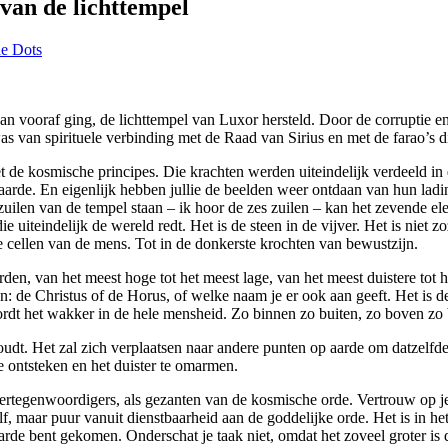
van de lichttempel
e Dots
an vooraf ging, de lichttempel van Luxor hersteld. Door de corruptie en 
was van spirituele verbinding met de Raad van Sirius en met de farao’s d
t de kosmische principes. Die krachten werden uiteindelijk verdeeld i
aarde. En eigenlijk hebben jullie de beelden weer ontdaan van hun lad
uilen van de tempel staan – ik hoor de zes zuilen – kan het zevende el
 uiteindelijk de wereld redt. Het is de steen in de vijver. Het is niet z
ste cellen van de mens. Tot in de donkerste krochten van bewustzijn.
, van het meest hoge tot het meest lage, van het meest duistere tot he
nen: de Christus of de Horus, of welke naam je er ook aan geeft. Het is de
rdt het wakker in de hele mensheid. Zo binnen zo buiten, zo boven zo
houdt. Het zal zich verplaatsen naar andere punten op aarde om datzelfde r
te ontsteken en het duister te omarmen.
vertegenwoordigers, als gezanten van de kosmische orde. Vertrouw op je 
elf, maar puur vanuit dienstbaarheid aan de goddelijke orde. Het is in he
rde bent gekomen. Onderschat je taak niet, omdat het zoveel groter is 